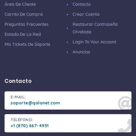
Área De Cliente
Contacto
Carrito De Compra
Crear Cuenta
Preguntas Frecuentes
Restaurar Contraseña
Olvidada
Estado De La Red
Login To Your Account
Mis Tickets De Soporte
Anuncios
Contacto
E-MAIL:
soporte@qalanet.com
TELÉFONO:
+1 (870) 667-4951