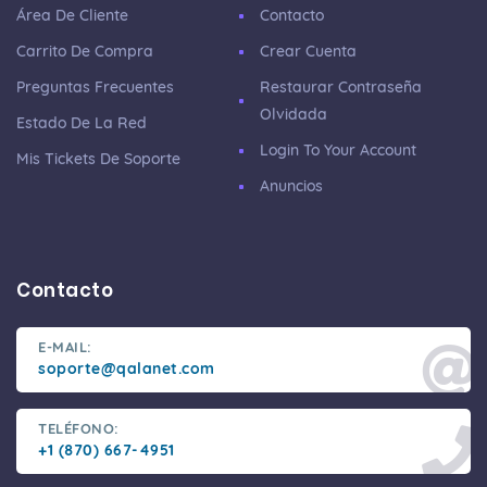
Área De Cliente
Contacto
Carrito De Compra
Crear Cuenta
Preguntas Frecuentes
Restaurar Contraseña
Olvidada
Estado De La Red
Login To Your Account
Mis Tickets De Soporte
Anuncios
Contacto
E-MAIL:
soporte@qalanet.com
TELÉFONO:
+1 (870) 667-4951