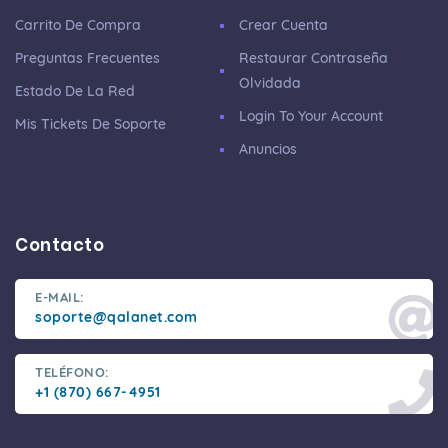
Carrito De Compra
Crear Cuenta
Preguntas Frecuentes
Restaurar Contraseña
Olvidada
Estado De La Red
Login To Your Account
Mis Tickets De Soporte
Anuncios
Contacto
E-MAIL:
soporte@qalanet.com
TELÉFONO:
+1 (870) 667-4951