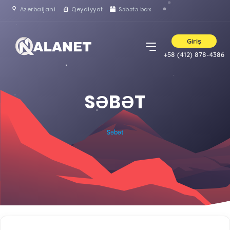
Azerbaijani
Qeydiyyat
Səbətə bax
Giriş
+58 (412) 878-4386
SƏBƏT
Səbət