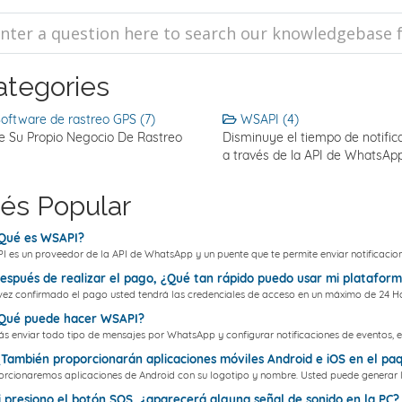
ategories
oftware de rastreo GPS (7)
WSAPI (4)
ie Su Propio Negocio De Rastreo
Disminuye el tiempo de notific
a través de la API de WhatsAp
és Popular
Qué es WSAPI?
 es un proveedor de la API de WhatsApp y un puente que te permite enviar notificacione
spués de realizar el pago, ¿Qué tan rápido puedo usar mi platafor
ez confirmado el pago usted tendrá las credenciales de acceso en un máximo de 24 Ho
Qué puede hacer WSAPI?
s enviar todo tipo de mensajes por WhatsApp y configurar notificaciones de eventos, e
ambién proporcionarán aplicaciones móviles Android e iOS en el pa
rcionaremos aplicaciones de Android con su logotipo y nombre. Usted puede generar la
 presiono el botón SOS, ¿aparecerá alguna señal de sonido en la PC?