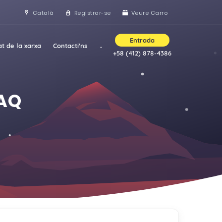
Català
Registrar-se
Veure Carro
Entrada
at de la xarxa
Contacti'ns
+58 (412) 878-4386
FAQ