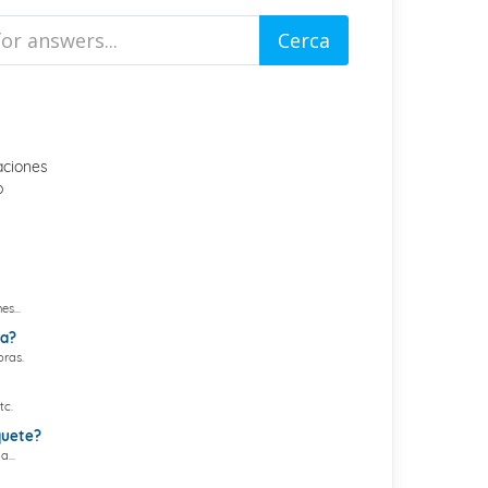
aciones
p
s...
ma?
ras.
tc.
quete?
...