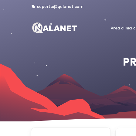
soporte@qalanet.com
Àrea d'Inici c
PR