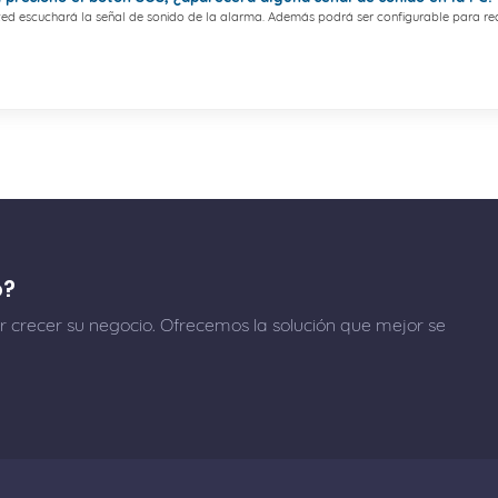
sted escuchará la señal de sonido de la alarma. Además podrá ser configurable para recib
o?
 crecer su negocio. Ofrecemos la solución que mejor se