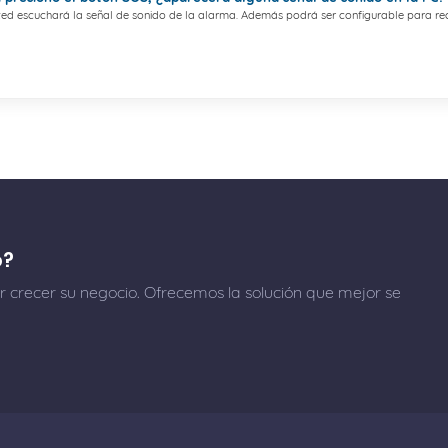
sted escuchará la señal de sonido de la alarma. Además podrá ser configurable para recib
o?
 crecer su negocio. Ofrecemos la solución que mejor se