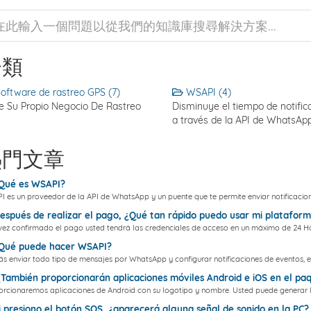
分類
oftware de rastreo GPS (7)
WSAPI (4)
ie Su Propio Negocio De Rastreo
Disminuye el tiempo de notific
a través de la API de WhatsAp
熱門文章
Qué es WSAPI?
 es un proveedor de la API de WhatsApp y un puente que te permite enviar notificacione
spués de realizar el pago, ¿Qué tan rápido puedo usar mi platafor
ez confirmado el pago usted tendrá las credenciales de acceso en un máximo de 24 Ho
Qué puede hacer WSAPI?
s enviar todo tipo de mensajes por WhatsApp y configurar notificaciones de eventos, e
ambién proporcionarán aplicaciones móviles Android e iOS en el pa
rcionaremos aplicaciones de Android con su logotipo y nombre. Usted puede generar la
 presiono el botón SOS, ¿aparecerá alguna señal de sonido en la PC?