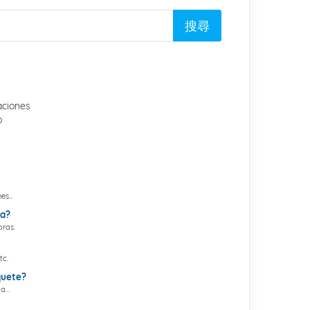
aciones
p
s...
ma?
ras.
tc.
quete?
...